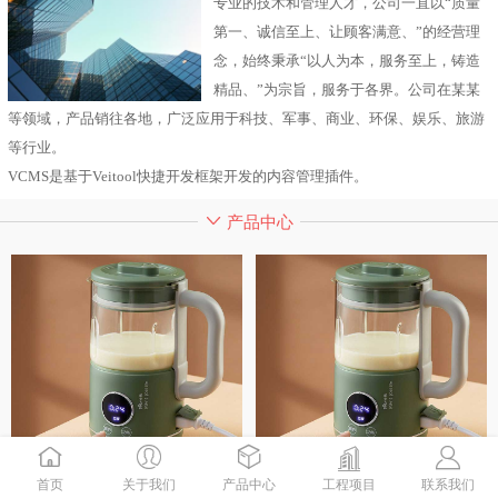
专业的技术和管理人才，公司一直以“质量
第一、诚信至上、让顾客满意、”的经营理
念，始终秉承“以人为本，服务至上，铸造
精品、”为宗旨，服务于各界。公司在某某
等领域，产品销往各地，广泛应用于科技、军事、商业、环保、娱乐、旅游
等行业。
VCMS是基于Veitool快捷开发框架开发的内容管理插件。
产品中心
首页
关于我们
产品中心
工程项目
联系我们