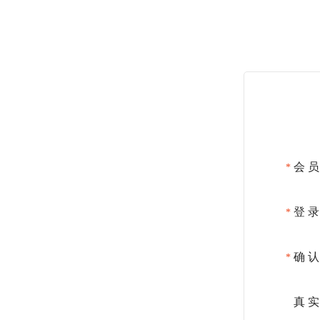
会 员
登 录
确 认
真 实