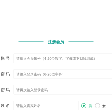
注册会员
 帐 号
 密 码
 密 码
 姓 名
男
女