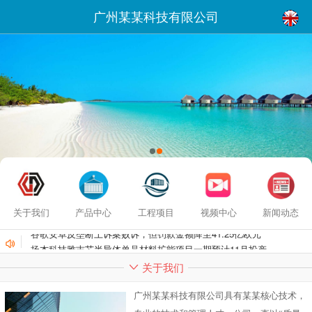
广州某某科技有限公司
关于我们
产品中心
工程项目
视频中心
新闻动态
谷歌安卓反垄断上诉案败诉，但罚款金额降至41.25亿欧元
扬杰科技雅吉芯半导体单晶材料扩能项目一期预计11月投产
关于我们
广州某某科技有限公司具有某某核心技术，